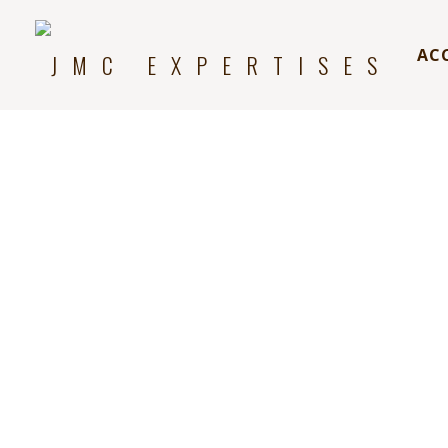
AC
Diagnostic immobilier :
d’exposition au plomb (
JM&C Expertises
vous propose son diag
au plomb.