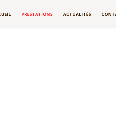
CUEIL
PRESTATIONS
ACTUALITÉS
CONT
 constat de risque
Crep)
nostic sur le constat de risque d’exposition