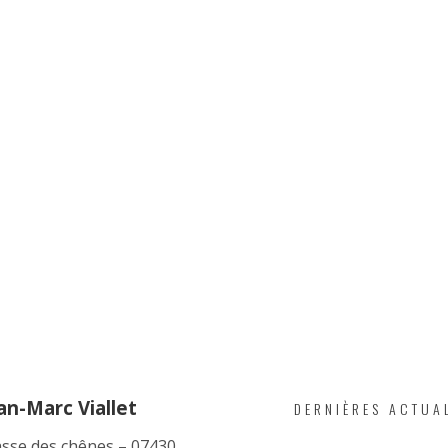
p
fait apparaître l’absence de plomb ou la présence de
m². Le vendeur n’a donc pas besoin de faire établir un
r les logements mis en vente lorsque le
Crep
fait
rations supérieures ou égales à 1mg/cm². Dans ce cas,
ment au préfet une copie du
Crep
faisant apparaître la
ses services
Amiante
Gaz
Sanne
an-Marc Viallet
DERNIÈRES ACTUA
asse des chênes – 07430