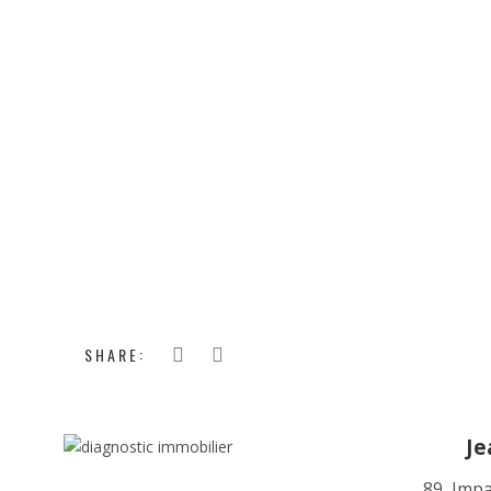
pour les logements mis en vente lorsque le
Cre
plomb à des concentrations inférieures à 1mg/c
nouveau
Crep
à chaque vente, de 1 an pou
apparaître la présence de plomb à des concent
le diagnostiqueur doit transmettre immédiate
présence de plomb.
JMC expertises
bilan Électrique
Diagnostics immobilier Annonay – Salaise sur 
SHARE:
Je
89, Imp